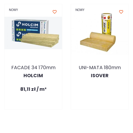
NOWY
NOWY
favorite_border
favorite_border
FACADE 34 170mm
UNI-MATA 180mm
HOLCIM
ISOVER
81,11 zł / m²