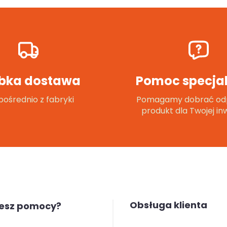
bka dostawa
Pomoc specjal
ośrednio z fabryki
Pomagamy dobrać od
produkt dla Twojej inw
Obsługa klienta
jesz pomocy?