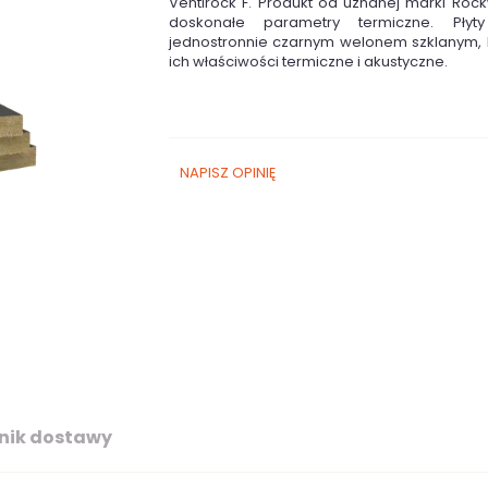
Ventirock F. Produkt od uznanej marki Roc
doskonałe parametry termiczne. Płyt
jednostronnie czarnym welonem szklanym, 
ich właściwości termiczne i akustyczne.
NAPISZ OPINIĘ
nik dostawy