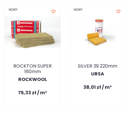
NOWY
NOWY
favorite_border
favorite_border
ROCKTON SUPER
SILVER 39 220mm
160mm
URSA
ROCKWOOL
38,01 zł / m²
75,33 zł / m²