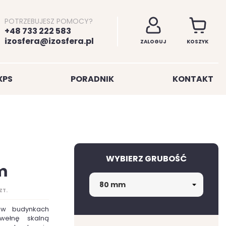
POTRZEBUJESZ POMOCY?
+48 733 222 583
izosfera@izosfera.pl
ZALOGUJ
KOSZYK
XPS
PORADNIK
KONTAKT
WYBIERZ GRUBOŚĆ
m
ZT.
 w budynkach
wełnę skalną