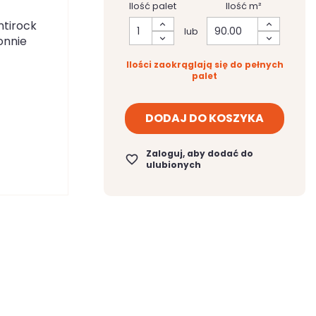
Ilość palet
Ilość m²
ntirock
lub
onnie
Ilości zaokrąglają się do pełnych
palet
DODAJ DO KOSZYKA
Zaloguj, aby dodać do
favorite_border
ulubionych