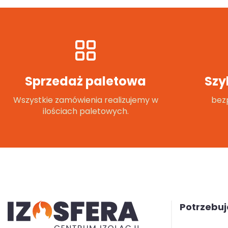
Sprzedaż paletowa
Szy
Wszystkie zamówienia realizujemy w
bezp
ilościach paletowych.
Potrzebu