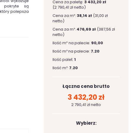
kwool wykazuje
Cena za paletę:
3 432,20 zł
y pokryte są
(2 790,41 zł netto)
który polepsza
Cena za m²:
38,14 zł
(31,00 zł
netto)
Cena za m³:
476,69 zł
(387,56 zł
netto)
Ilość m² na palecie:
90,00
Ilość m³ na palecie:
7.20
Ilość palet:
1
Ilość m³:
7.20
Łączna cena brutto
3 432,20 zł
2 790,41 zł netto
Wybierz: