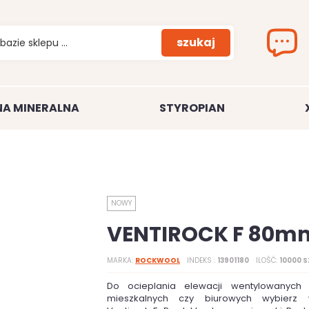
szukaj
A MINERALNA
STYROPIAN
NOWY
VENTIROCK F 80m
MARKA
ROCKWOOL
INDEKS
13901180
ILOŚĆ
10000 S
Do ocieplania elewacji wentylowanych
mieszkalnych czy biurowych wybierz 