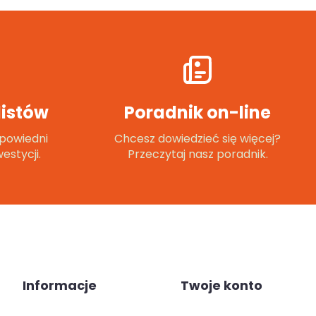
istów
Poradnik on-line
powiedni
Chcesz dowiedzieć się więcej?
estycji.
Przeczytaj nasz poradnik.
Informacje
Twoje konto