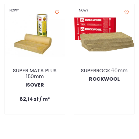
NOWY
NOWY
favorite_border
favorite_border
SUPER MATA PLUS
SUPERROCK 60mm
150mm
ROCKWOOL
ISOVER
62,14 zł / m²