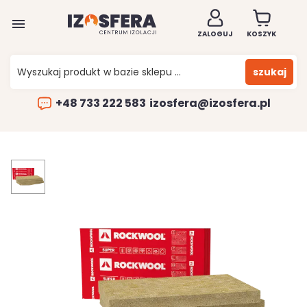

ZALOGUJ
KOSZYK
szukaj
+48 733 222 583
izosfera@izosfera.pl