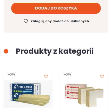
DODAJ DO KOSZYKA
favorite_border
Zaloguj, aby dodać do ulubionych
Produkty z kategorii
NOWY
NOWY
favorite_border
favorite_border