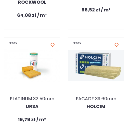
ROCKWOOL
66,52 zł / m²
64,08 zł / m²
NOWY
NOWY
favorite_border
favorite_border
PLATINUM 32 50mm
FACADE 39 60mm
URSA
HOLCIM
19,79 zł / m²