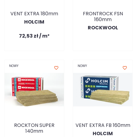
VENT EXTRA 180mm
FRONTROCK FSN
160mm
HOLCIM
ROCKWOOL
72,53 zł / m²
NOWY
NOWY
favorite_border
favorite_border
ROCKTON SUPER
VENT EXTRA FB 160mm
140mm
HOLCIM