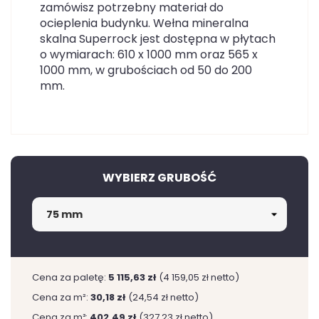
zamówisz potrzebny materiał do
ocieplenia budynku. Wełna mineralna
skalna Superrock jest dostępna w płytach
o wymiarach: 610 x 1000 mm oraz 565 x
1000 mm, w grubościach od 50 do 200
mm.
WYBIERZ GRUBOŚĆ
Cena za paletę:
5 115,63 zł
(4 159,05 zł netto)
Cena za m²:
30,18 zł
(24,54 zł netto)
Cena za m³:
402,49 zł
(327,23 zł netto)