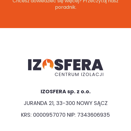
Chcesz dowiedzieć się więcej? Przeczytaj nasz
poradnik.
IZOSFERA sp. z o.o.
JURANDA 21, 33-300 NOWY SĄCZ
KRS: 0000957070 NIP: 7343606935