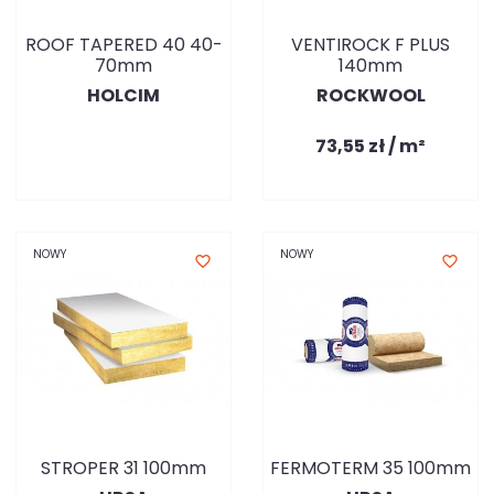
ROOF TAPERED 40 40-
VENTIROCK F PLUS
70mm
140mm
HOLCIM
ROCKWOOL
73,55 zł / m²
NOWY
NOWY
favorite_border
favorite_border
STROPER 31 100mm
FERMOTERM 35 100mm