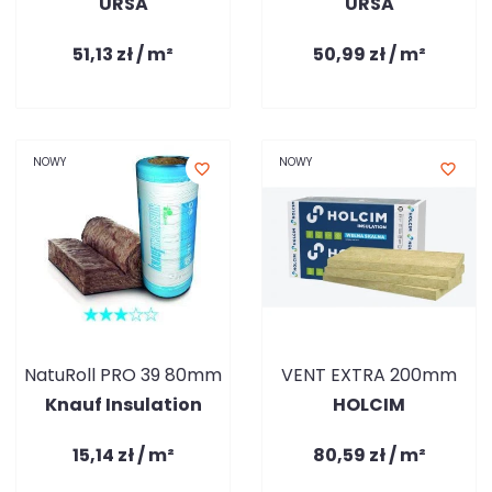
URSA
URSA
51,13 zł / m²
50,99 zł / m²
NOWY
NOWY
favorite_border
favorite_border
NatuRoll PRO 39 80mm
VENT EXTRA 200mm
Knauf Insulation
HOLCIM
15,14 zł / m²
80,59 zł / m²