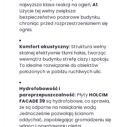
najwyższa klasa reakcji na ogień,
A1
.
Użycie tej wełny zwiększa
bezpieczeństwo pożarowe budynku,
chroniąc przed rozprzestrzenianiem się
ognia.
Komfort akustyczny:
Struktura wełny
skalnej efektywnie tłumi hałas, tworząc
wewnątrz budynku strefę ciszy i spokoju.
To idealne rozwiązanie do obiektów
położonych w pobliżu ruchliwych ulic.
Hydrofobowość i
paroprzepuszczalność:
Płyty
HOLCIM
FACADE 39
są hydrofobowe, co sprawia,
że są odporne na nasiąkanie wodą.
Jednocześnie pozwalają ścianom
oddychać, zapobiegając gromadzeniu się
wilgoci i powstawaniu pleśni.