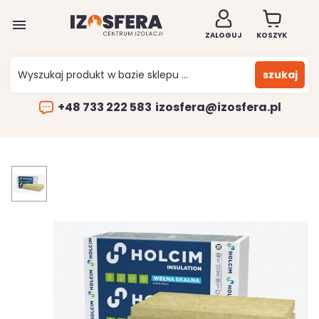

ZALOGUJ
KOSZYK
szukaj
+48 733 222 583
izosfera@izosfera.pl