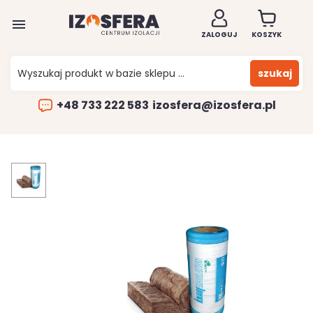

ZALOGUJ
KOSZYK
szukaj
+48 733 222 583
izosfera@izosfera.pl