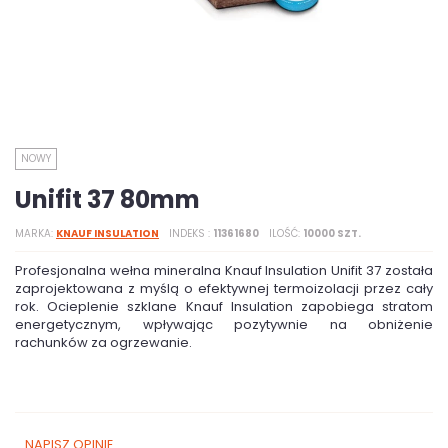
NOWY
Unifit 37 80mm
MARKA
KNAUF INSULATION
INDEKS
11361680
ILOŚĆ
10000 SZT.
Profesjonalna wełna mineralna Knauf Insulation Unifit 37 została
zaprojektowana z myślą o efektywnej termoizolacji przez cały
rok. Ocieplenie szklane Knauf Insulation zapobiega stratom
energetycznym, wpływając pozytywnie na obniżenie
rachunków za ogrzewanie.
NAPISZ OPINIĘ