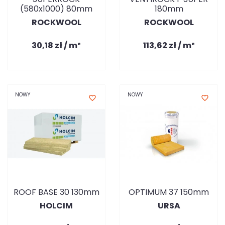
(580x1000) 80mm
180mm
ROCKWOOL
ROCKWOOL
30,18 zł / m²
113,62 zł / m²
NOWY
NOWY
favorite_border
favorite_border
ROOF BASE 30 130mm
OPTIMUM 37 150mm
HOLCIM
URSA