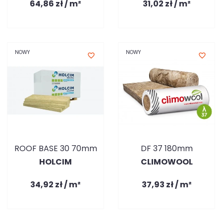
64,86 zł / m²
31,02 zł / m²
NOWY
NOWY
favorite_border
favorite_border
ROOF BASE 30 70mm
DF 37 180mm
HOLCIM
CLIMOWOOL
34,92 zł / m²
37,93 zł / m²