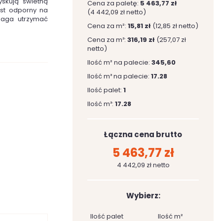
yskują świetną
Cena za paletę:
5 463,77 zł
jest odporny na
(4 442,09 zł netto)
maga utrzymać
Cena za m²:
15,81 zł
(12,85 zł netto)
Cena za m³:
316,19 zł
(257,07 zł
netto)
Ilość m² na palecie:
345,60
Ilość m³ na palecie:
17.28
Ilość palet:
1
Ilość m³:
17.28
Łączna cena brutto
5 463,77 zł
4 442,09 zł netto
Wybierz:
Ilość palet
Ilość m²