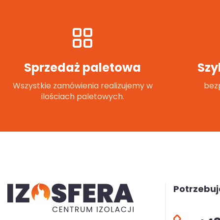
Sprzedaż paletowa
Szy
Wszystkie zamówienia realizujemy w
bezp
ilościach paletowych.
Potrzebu