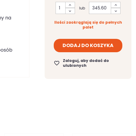
lub
ny na
Ilości zaokrąglają się do pełnych
palet
DODAJ DO KOSZYKA
posób
Zaloguj, aby dodać do
favorite_border
ulubionych