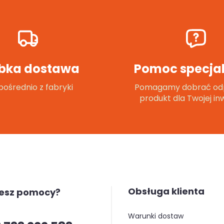
bka dostawa
Pomoc specjal
ośrednio z fabryki
Pomagamy dobrać od
produkt dla Twojej inw
Obsługa klienta
jesz pomocy?
warunki dostaw