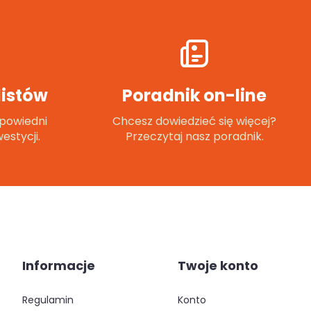
istów
Poradnik on-line
powiedni
Chcesz dowiedzieć się więcej?
estycji.
Przeczytaj nasz poradnik.
Informacje
Twoje konto
regulamin
konto