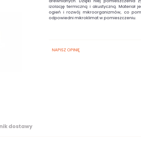
drewnianych. Dzięki niej pomieszczenia z
izolację termiczną i akustyczną. Materiał 
ogień i rozwój mikroorganizmów, co po
odpowiedni mikroklimat w pomieszczeniu.
NAPISZ OPINIĘ
nik dostawy