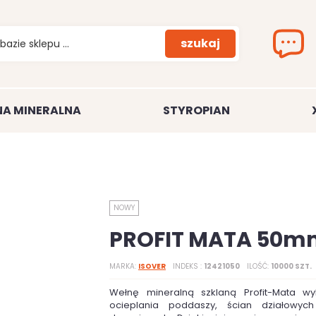
szukaj
A MINERALNA
STYROPIAN
NOWY
PROFIT MATA 50m
MARKA
ISOVER
INDEKS
12421050
ILOŚĆ
10000 SZT.
Wełnę mineralną szklaną Profit-Mata wy
ocieplania poddaszy, ścian działowych 