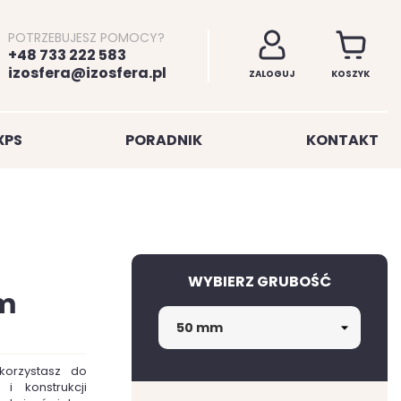
POTRZEBUJESZ POMOCY?
+48 733 222 583
izosfera@izosfera.pl
ZALOGUJ
KOSZYK
XPS
PORADNIK
KONTAKT
WYBIERZ GRUBOŚĆ
m
korzystasz do
i konstrukcji