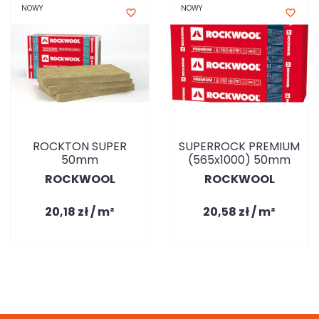
NOWY
NOWY
favorite_border
favorite_border
ROCKTON SUPER
SUPERROCK PREMIUM
50mm
(565x1000) 50mm
ROCKWOOL
ROCKWOOL
20,18 zł / m²
20,58 zł / m²