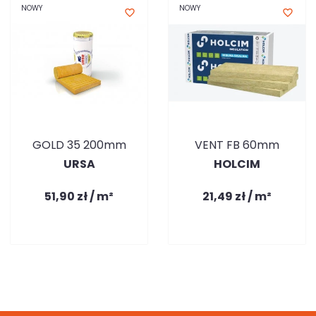
NOWY
NOWY
favorite_border
favorite_border
GOLD 35 200mm
VENT FB 60mm
URSA
HOLCIM
51,90 zł / m²
21,49 zł / m²