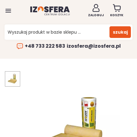

ZALOGUJ
KOSZYK
szukaj
+48 733 222 583
izosfera@izosfera.pl