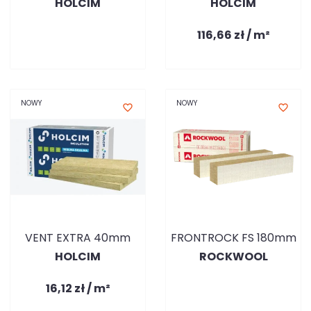
HOLCIM
HOLCIM
116,66 zł / m²
NOWY
NOWY
favorite_border
favorite_border
VENT EXTRA 40mm
FRONTROCK FS 180mm
HOLCIM
ROCKWOOL
16,12 zł / m²