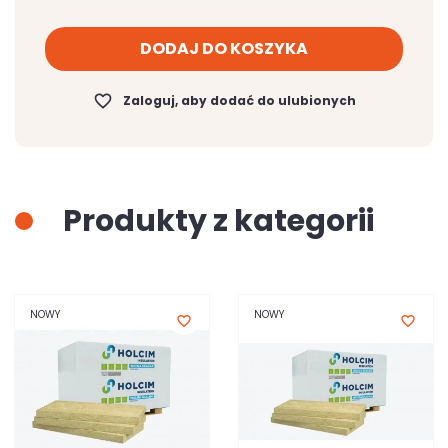
DODAJ DO KOSZYKA
favorite_border
Zaloguj, aby dodać do ulubionych
Produkty z kategorii
NOWY
NOWY
favorite_border
favorite_border