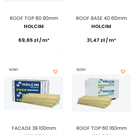
ROOF TOP 80 90mm
ROOF BASE 40 60mm
HOLCIM
HOLCIM
69,65 zł / m²
31,47 zł / m²
NOWY
NOWY
favorite_border
favorite_border
FACADE 39 100mm
ROOF TOP 60 160mm