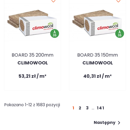
favorite_border
favorite_border
BOARD 35 200mm
BOARD 35 150mm
CLIMOWOOL
CLIMOWOOL
53,21 zł / m²
40,31 zł / m²
Pokazano 1-12 z 1683 pozycji
1
2
3
…
141

Następny