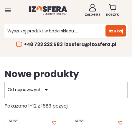

ZALOGUJ
KOSZYK
szukaj
+48 733 222 583
izosfera@izosfera.pl
Nowe produkty

Od najnowszych
Pokazano 1-12 z 1683 pozycji
NOWY
NOWY
favorite_border
favorite_border